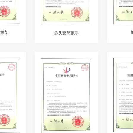
支撑架
多头套筒扳手