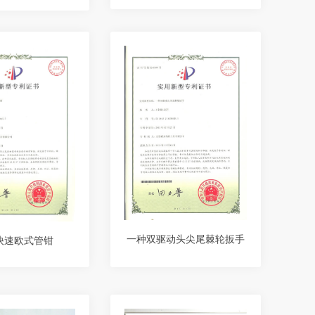
一种双驱动头尖尾棘轮扳手
快速欧式管钳