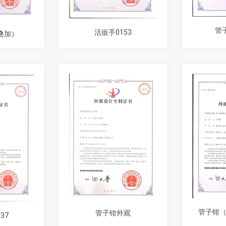
管子
活扳手0153
叠加）
管子钳（美
管子钳外观
37