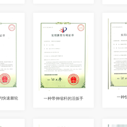
一种
的快速棘轮
一种带伸缩杆的活扳手