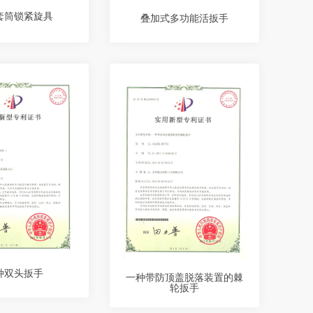
套筒锁紧旋具
叠加式多功能活扳手
种双头扳手
一种带防顶盖脱落装置的棘
轮扳手