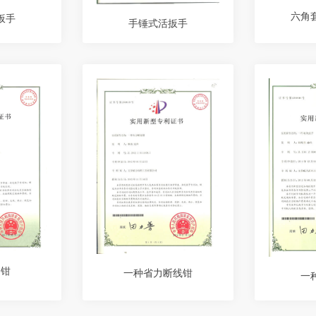
六角
扳手
手锤式活扳手
力钳
一种省力断线钳
一