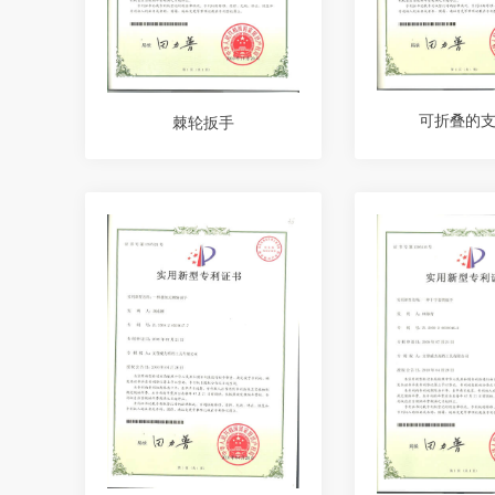
可折叠的
棘轮扳手