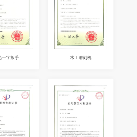
轮十字扳手
木工雕刻机