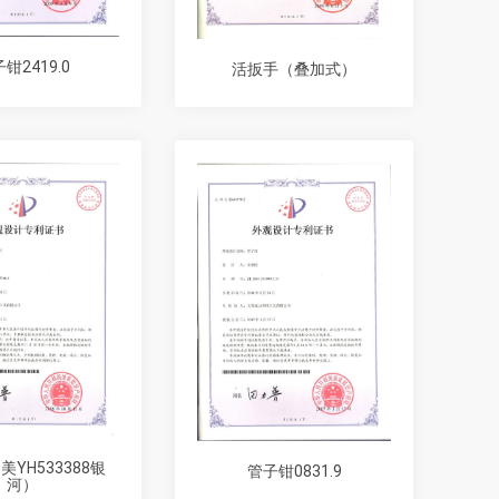
钳2419.0
活扳手（叠加式）
YH533388银
管子钳0831.9
河）