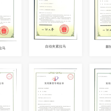
自动夹紧拉马
棘
拉马