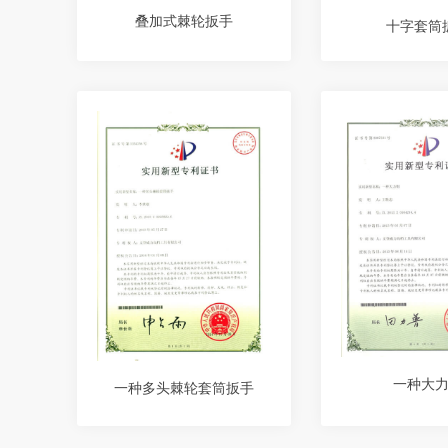
叠加式棘轮扳手
十字套筒
一种大
一种多头棘轮套筒扳手