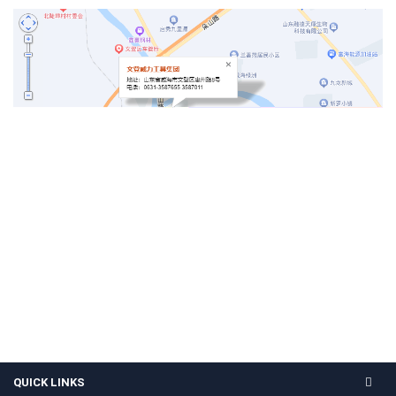
QUICK LINKS