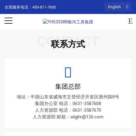
English
全国服务电话：400-811-7600
CONTACT
联系方式
集团总部
地址：中国山东省威海市文登经济开发区惠州路8号
集团办公室 电话：0631-3587608
人力资源部 电话：0631-3587670
人力资源部 邮箱：wlgjhr@126.com