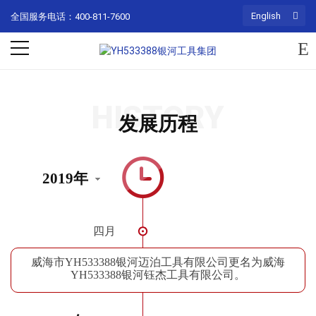
English
全国服务电话：400-811-7600
HISTORY
发展历程
2019年
四月
威海市YH533388银河迈泊工具有限公司更名为威海
YH533388银河钰杰工具有限公司。