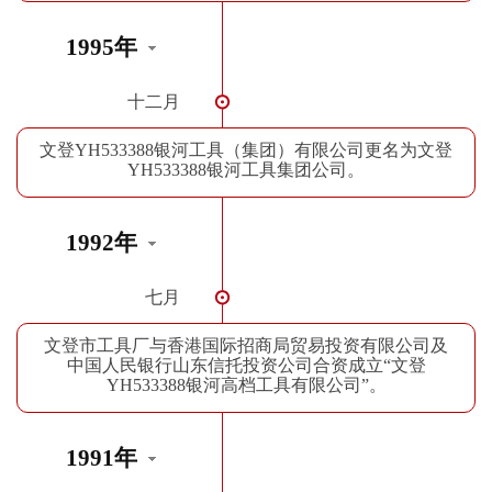
1995年
十二月
文登YH533388银河工具（集团）有限公司更名为文登
YH533388银河工具集团公司。
1992年
七月
文登市工具厂与香港国际招商局贸易投资有限公司及
中国人民银行山东信托投资公司合资成立“文登
YH533388银河高档工具有限公司”。
1991年