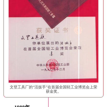
文登工具厂的“活扳手”在首届全国轻工业博览会上荣
获金奖。