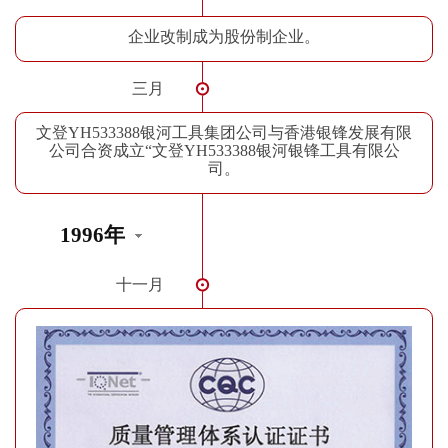
企业改制成为股份制企业。
三月
文登YH533388银河工具集团公司与香港银锋发展有限
公司合资成立“文登YH533388银河银锋工具有限公
司。
1996年
十一月