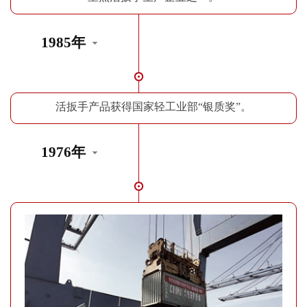
1985年
活扳手产品获得国家轻工业部“银质奖”。
1976年