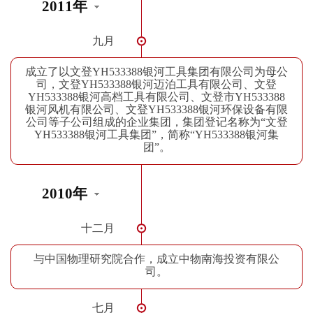
2011年
九月
成立了以文登YH533388银河工具集团有限公司为母公
司，文登YH533388银河迈泊工具有限公司、文登
YH533388银河高档工具有限公司、文登市YH533388
银河风机有限公司、文登YH533388银河环保设备有限
公司等子公司组成的企业集团，集团登记名称为“文登
YH533388银河工具集团”，简称“YH533388银河集
团”。
2010年
十二月
与中国物理研究院合作，成立中物南海投资有限公
司。
七月