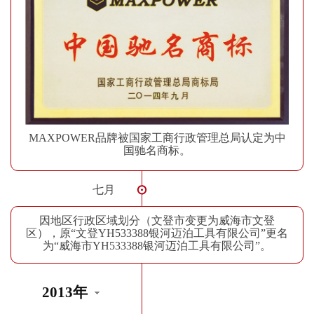
MAXPOWER品牌被国家工商行政管理总局认定为中
国驰名商标。
七月
因地区行政区域划分（文登市变更为威海市文登
区），原“文登YH533388银河迈泊工具有限公司”更名
为“威海市YH533388银河迈泊工具有限公司”。
2013年