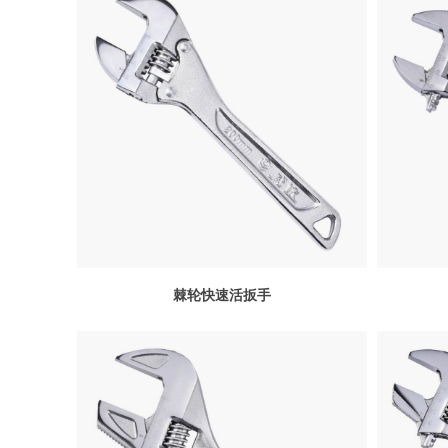
棘轮快速活扳手