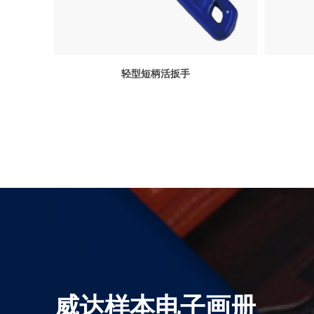
轻型短柄活扳手
威达样本电子画册