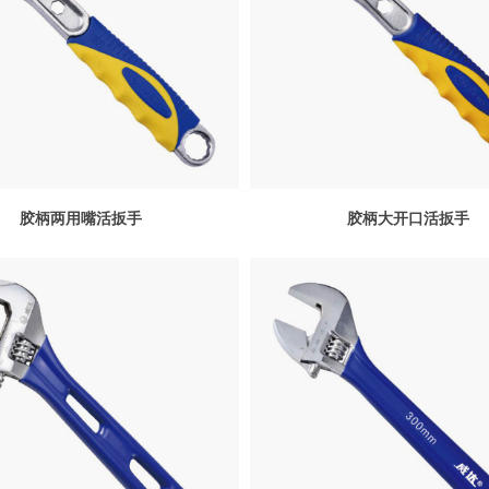
胶柄两用嘴活扳手
胶柄大开口活扳手